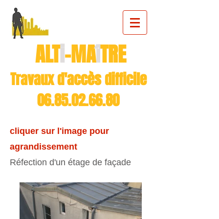
ALT
i
-MA
TRE
î
Travaux d'accès difficile
06.85.02.66.80
cliquer sur l'image pour
agrandissement
Réfection d'un étage de façade